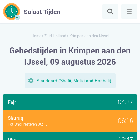
Salaat Tijden
Home
›
Zuid-Holland
›
Krimpen aan den IJssel
Gebedstijden in Krimpen aan den
IJssel, 09 augustus 2026
Standaard (Shafii, Maliki and Hanbali)
04:27
Fajr
Shuruq
06:16
Tot Dhor resteren 06:15
13:47
Dhor