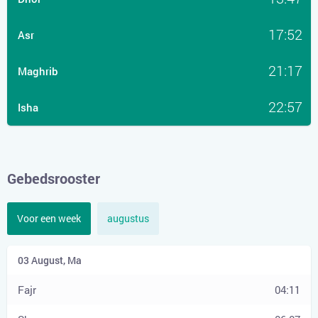
17:52
Asr
21:17
Maghrib
22:57
Isha
Gebedsrooster
Voor een week
augustus
04:11