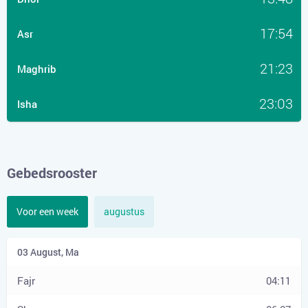
17:54
Asr
21:23
Maghrib
23:03
Isha
Gebedsrooster
Voor een week
augustus
04:11