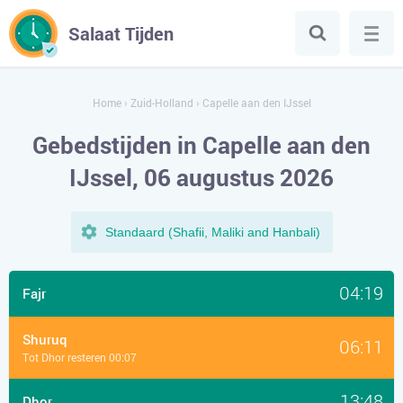
Salaat Tijden
Home
›
Zuid-Holland
›
Capelle aan den IJssel
Gebedstijden in Capelle aan den
IJssel, 06 augustus 2026
Standaard (Shafii, Maliki and Hanbali)
04:19
Fajr
Shuruq
06:11
Tot Dhor resteren 00:07
13:48
Dhor