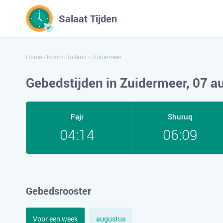
Salaat Tijden
Home
›
Noord-Holland
›
Zuidermeer
Gebedstijden in Zuidermeer, 07 
Fajr
Shuruq
04:14
06:09
Gebedsrooster
Voor een week
augustus