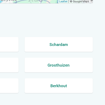
Leaflet
| © Google Maps
Schardam
Grosthuizen
Berkhout