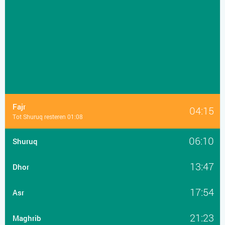
Fajr
04:15
Tot Shuruq resteren 01:08
06:10
Shuruq
13:47
Dhor
17:54
Asr
21:23
Maghrib