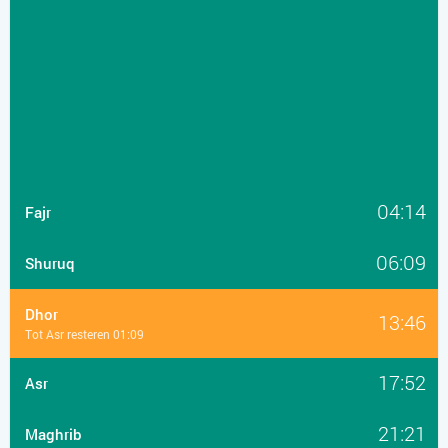
04:14
Fajr
06:09
Shuruq
Dhor
13:46
Tot Asr resteren 01:09
17:52
Asr
21:21
Maghrib