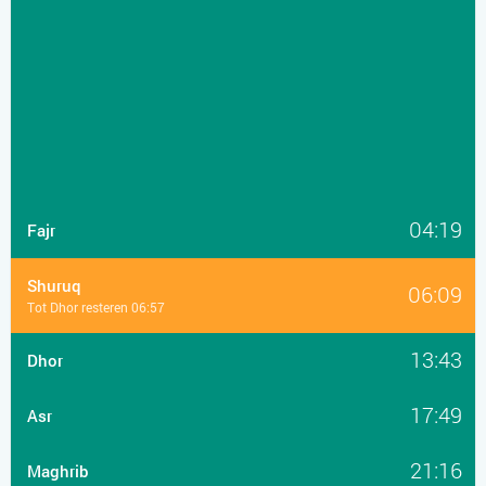
04:19
Fajr
Shuruq
06:09
Tot Dhor resteren 06:57
13:43
Dhor
17:49
Asr
21:16
Maghrib