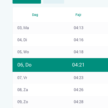
Dag
Fajr
03, Ma
04:13
04, Di
04:16
05, Wo
04:18
06, Do
04:21
07, Vr
04:23
08, Za
04:26
09, Zo
04:28