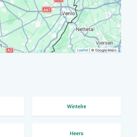
Leaflet
| © Google Maps
Wintelre
Heers