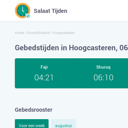
Salaat Tijden
Home
›
Noord-Brabant
›
Hoogcasteren
Gebedstijden in Hoogcasteren, 0
Fajr
Shuruq
04:21
06:10
Gebedsrooster
Voor een week
augustus