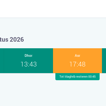
stus 2026
Dhor
Asr
13:43
17:48
Tot Maghrib resteren 00:45