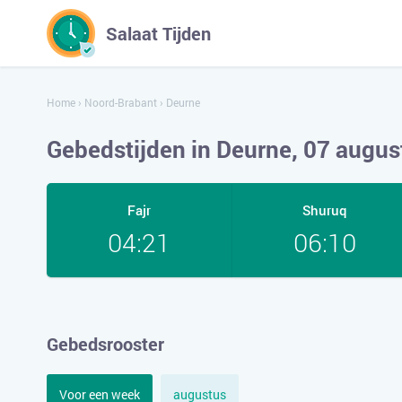
Salaat Tijden
Home
›
Noord-Brabant
›
Deurne
Gebedstijden in Deurne, 07 augu
Fajr
Shuruq
04:21
06:10
Gebedsrooster
Voor een week
augustus