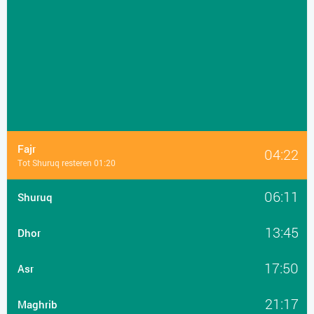
Fajr
04:22
Tot Shuruq resteren 01:20
06:11
Shuruq
13:45
Dhor
17:50
Asr
21:17
Maghrib