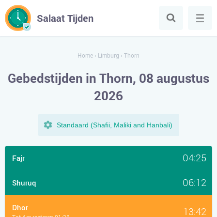
Salaat Tijden
Home
›
Limburg
›
Thorn
Gebedstijden in Thorn, 08 augustus
2026
Standaard (Shafii, Maliki and Hanbali)
04:25
Fajr
06:12
Shuruq
Dhor
13:42