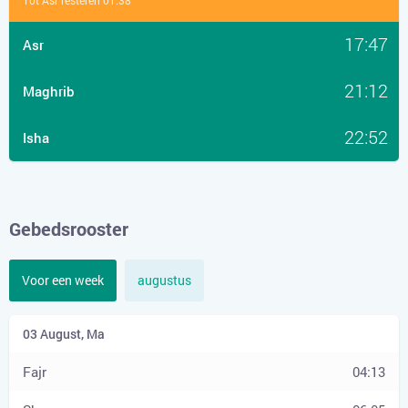
Tot Asr resteren 01:38
17:47
Asr
21:12
Maghrib
22:52
Isha
Gebedsrooster
Voor een week
augustus
04:13