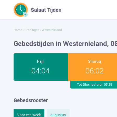
Salaat Tijden
Home
›
Groningen
›
Westernieland
Gebedstijden in Westernieland, 
Fajr
Shuruq
04:04
06:02
Tot Dhor resteren 05:25
Gebedsrooster
Voor een week
augustus