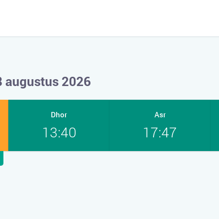
08 augustus 2026
Dhor
Asr
13:40
17:47