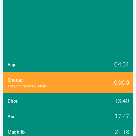
04:01
Fajr
Shuruq
06:00
Tot Dhor resteren 00:48
13:40
Dhor
17:47
Asr
21:18
Maghrib