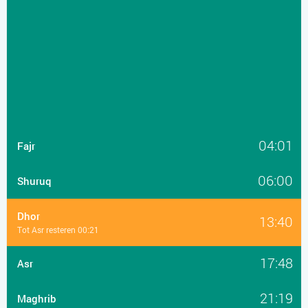
04:01
Fajr
06:00
Shuruq
Dhor
13:40
Tot Asr resteren 00:21
17:48
Asr
21:19
Maghrib