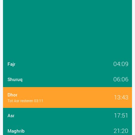
04:09
Fajr
06:06
Shuruq
Dhor
13:43
Tot Asr resteren 03:11
17:51
Asr
21:20
Maghrib