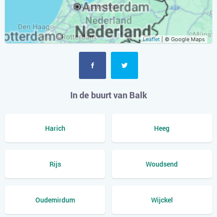
Leaflet
| © Google Maps
In de buurt van Balk
Harich
Heeg
Rijs
Woudsend
Oudemirdum
Wijckel